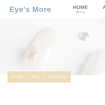
HOME
Eye's More
ホーム
HOME
>
商品
>
Eyesmore