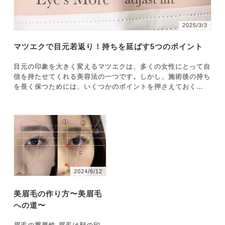
2025/3/3
マツエクで目元若返り！持ちを延ばす5つのポイント
目元の印象を大きく変えるマツエクは、多くの女性にとって自
信を持たせてくれる美容法の一つです。しかし、施術後の持ち
を長く保つためには、いくつかのポイントを押さえておく必要
があります。本記事では、マツエクの基本知識から施術前後の
注意点、そして目元若返りを実現するための活用法まで幅広く
ご紹介します。 特に、マツエクの持ちを延ばすための具体的
な方法や日常生活での注意点、そしてメンテナンスの重要性に
ついては、普段のケアに役立つ情報が満載です。また、年齢に
適したデザイン選びや信頼できるサロンの選定方法も解説して
いますので、初心者の方でも安心してマツエクを楽しむことが
できます。ぜひ、この記事を通じて自分自身でもマツエクにつ
2024/6/12
いての理解を深め、サロン選びから、セルフメンテナンスで持
続性の高い美しい目元作りを目指しましょう。 マツエクの基
美眉毛の作り方〜美眉毛
礎知識 マツエク、すなわちまつ毛エクステンションは、美容
への道〜
業界において非常に人気のある施術の一つです。目元を華やか
に演出し、まつ毛を長く、ボリューム感を出すことで、より印