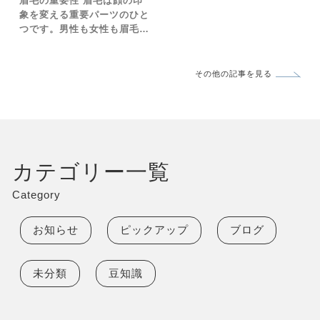
眉毛の重要性 眉毛は顔の印
象的な目元を作り出すことができます。また、マツエクはナチ
象を変える重要パーツのひと
ュラルなスタイルから、ドラマティックなス…
つです。男性も女性も眉毛の
形やメイクで垢抜けたり若返
ったり、逆に老けて見せてし
まったり… でもなかなか自
その他の記事を見る
分の顔に合う眉毛の形が分か
らず手をつけられない。。。
もしくは自己流で整えてみた
もののイマイチしっくりきて
いない。。。と感じている方
も多いです。 サロンに来ら
カテゴリー一覧
れる方で多いのが、 ・昔、
自分で抜いていたらそこだけ
Category
毛が生えてこなくなり、左右
の形が違い過ぎてしまったの
お知らせ
ピックアップ
ブログ
で修正出来ますか？という方
が多いです。。。結論から申
しますと、育毛効果のある美
容液を生やしたい部分に毎日
未分類
豆知識
塗ると２〜３週間以降から復
活の兆しは見込めますが、元
通りになることは難しいで