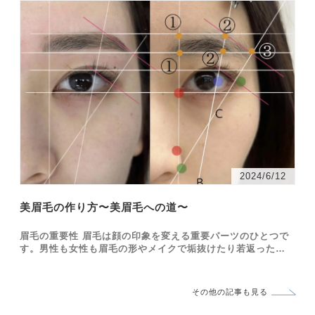
注意点、そして…
2024/6/12
美眉毛の作り方〜美眉毛への道〜
眉毛の重要性 眉毛は顔の印象を変える重要パーツのひとつで
す。男性も女性も眉毛の形やメイクで垢抜けたり若返ったり、
逆に老けて見せてしまったり… でもなかなか自分の顔に合う
眉毛の形が分からず手をつけられない。。。もしくは自己流で
整えてみ…
その他の記事も見る