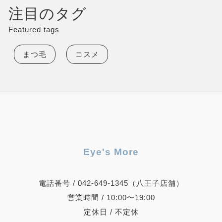
す。足りない部分を補うには
注目のタグ
毎日メイクをすることになる
と思います。その場合にメイ
Featured tags
クに自信がない方が意識する
ことは ・理想の形に近づけ
まつ毛
コスメ
る為に左右のバランスを揃え
ること。 ・自分に合ったメ
イク法を活用すること。 で
理想の眉にすることは可能で
す。一度WAX脱毛で眉周り
のいらない箇所を脱毛しても
らうと眉を描くガイドライン
がひきやすいくてオススメで
す。 ここからはセルフで眉
毛の形を整える方法をお…
Eye's More
電話番号 / 042-649-1345（八王子店舗）
営業時間 / 10:00〜19:00
定休日 / 不定休